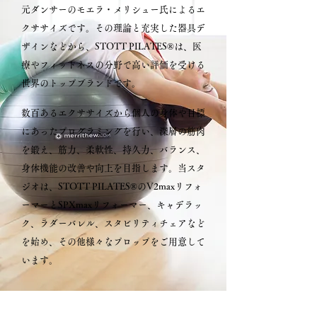
元ダンサーのモエラ・メリシュー氏によるエ
クササイズです。その理論と充実した器具デ
ザインなどから、STOTT PILATES®は、医
療やフィットネスの分野で高い評価を受ける
世界のトップブランドです。
数百あるエクササイズから個人の身体や目標
にあったプログラミングを行い、深層の筋肉
を鍛え、筋力、柔軟性、持久力、バランス、
身体機能の改善や向上を目指します。当スタ
ジオは、STOTT PILATES®のV2maxリフォ
ーマーとSPXmaxリフォーマー、キャデラッ
ク、ラダーバレル、スタビリティチェアなど
を始め、その他様々なプロップをご用意して
います。