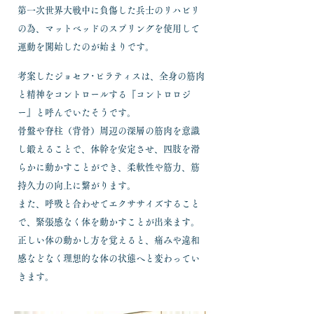
第一次世界大戦中に負傷した兵士のリハビリ
の為、マットベッドのスプリングを使用して
運動を開始したのが始まりです。
考案したジョセフ･ピラティスは、全身の筋肉
と精神をコントロールする『
コントロロジ
ー
』と呼んでいたそうです。
骨盤や脊柱（背骨）周辺の深層の筋肉を意識
し鍛えることで、体幹を安定させ、四肢を滑
らかに動かすことができ、柔軟性や筋力、筋
持久力の向上に繋がります。
また、呼吸と合わせてエクササイズすること
で、緊張感なく体を動かすことが出来ます。
正しい体の動かし方を覚えると、痛みや違和
感などなく理想的な体の状態へと変わってい
きます。